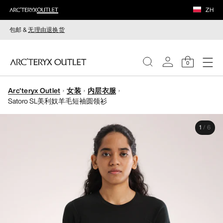
ZH
包邮 &
无理由退换货
0
Arc'teryx Outlet
女装
内层衣服
女装
Satoro SL美利奴羊毛短袖圆领衫
男装
1
/
6