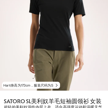
Harit身高为173cm，服装尺码为S
SATORO SL美利奴羊毛短袖圆领衫 女装
超轻的美利奴混纺内层上衣，适合高强度运动和温暖天气