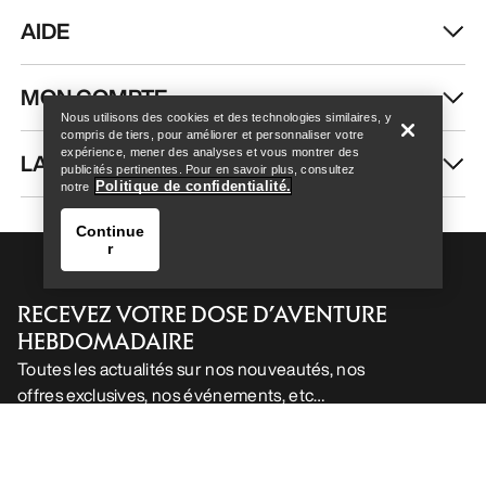
AIDE
Help
MON COMPTE
Nous utilisons des cookies et des technologies similaires, y
compris de tiers, pour améliorer et personnaliser votre
expérience, mener des analyses et vous montrer des
LAVAGE ET RÉPARATION
publicités pertinentes. Pour en savoir plus, consultez
Politique de confidentialité.
notre
Continue
r
RECEVEZ VOTRE DOSE D’AVENTURE
HEBDOMADAIRE
Toutes les actualités sur nos nouveautés, nos
offres exclusives, nos événements, etc…
Help
directement dans votre boîte mail.