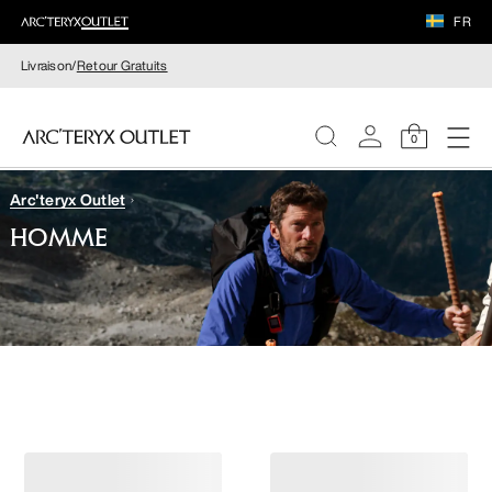
FR
Livraison/
Retour Gratuits
0
Arc'teryx Outlet
FEMME
HOMME
HOMME