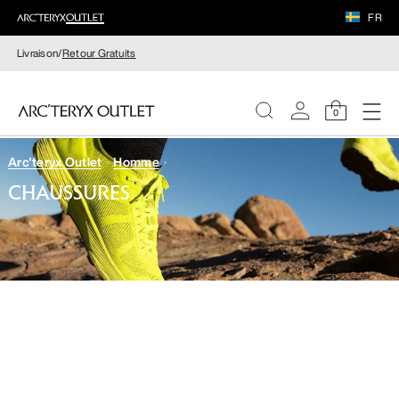
FR
Livraison/
Retour Gratuits
0
Arc'teryx Outlet
Homme
FEMME
CHAUSSURES
HOMME