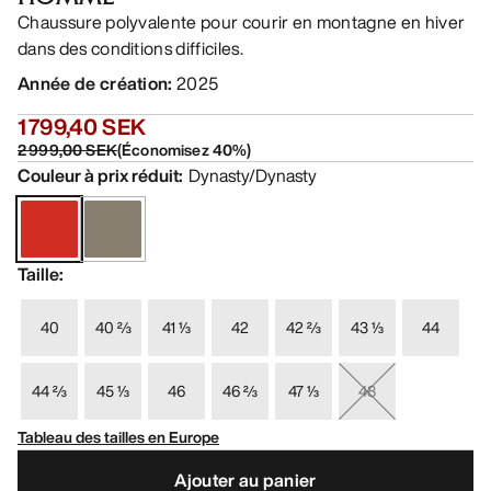
Chaussure polyvalente pour courir en montagne en hiver
dans des conditions difficiles.
Année de création
:
2025
1 799,40 SEK
2 999,00 SEK
(
Économisez
40
%)
Couleur à prix réduit
:
Dynasty/Dynasty
Taille
:
40
40 ⅔
41 ⅓
42
42 ⅔
43 ⅓
44
44 ⅔
45 ⅓
46
46 ⅔
47 ⅓
48
Tableau des tailles en Europe
Ajouter au panier