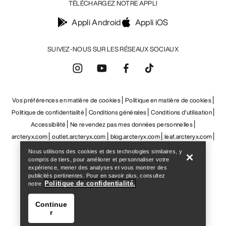
TÉLÉCHARGEZ NOTRE APPLI
Appli Android
Appli iOS
SUIVEZ-NOUS SUR LES RÉSEAUX SOCIAUX
Vos préférences en matière de cookies
Politique en matière de cookies
Politique de confidentialité
Conditions générales
Conditions d’utilisation
Accessibilité
Ne revendez pas mes données personnelles
Help
arcteryx.com
outlet.arcteryx.com
blog.arcteryx.com
leaf.arcteryx.com
https://resale.arcteryx.ca
Arc'teryx - an Amer Sports Brand
Nous utilisons des cookies et des technologies similaires, y
compris de tiers, pour améliorer et personnaliser votre
expérience, mener des analyses et vous montrer des
publicités pertinentes. Pour en savoir plus, consultez
Politique de confidentialité.
notre
Continue
r