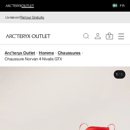
FR
Livraison/
Retour Gratuits
0
Arc'teryx Outlet
Homme
Chaussures
FEMME
Chaussure Norvan 4 Nivalis GTX
HOMME
1
/
5