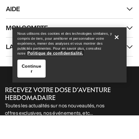
AIDE
Help
MON COMPTE
Nous utilisons des cookies et des technologies similaires, y
compris de tiers, pour améliorer et personnaliser votre
expérience, mener des analyses et vous montrer des
LAVAGE ET RÉPARATION
publicités pertinentes. Pour en savoir plus, consultez
Politique de confidentialité.
notre
Continue
r
RECEVEZ VOTRE DOSE D’AVENTURE
HEBDOMADAIRE
Toutes les actualités sur nos nouveautés, nos
offres exclusives, nos événements, etc…
Help
directement dans votre boîte mail.