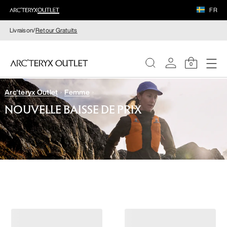
FR
Livraison/
Retour Gratuits
0
Arc'teryx Outlet
Femme
FEMME
NOUVELLE BAISSE DE PRIX
HOMME