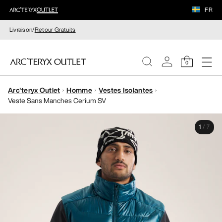
FR
Livraison/
Retour Gratuits
0
Arc'teryx Outlet
Homme
Vestes Isolantes
FEMME
Veste Sans Manches Cerium SV
HOMME
1
/
7