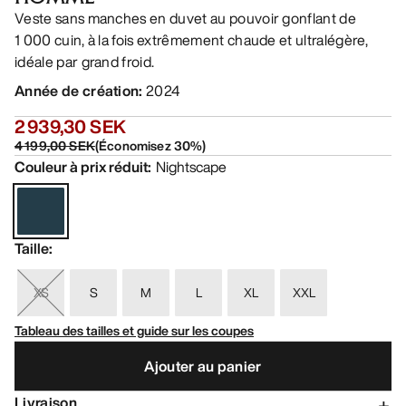
Veste sans manches en duvet au pouvoir gonflant de
1 000 cuin, à la fois extrêmement chaude et ultralégère,
idéale par grand froid.
Année de création
:
2024
2 939,30 SEK
4 199,00 SEK
(
Économisez
30
%)
Couleur à prix réduit
:
Nightscape
Taille
:
XS
S
M
L
XL
XXL
Tableau des tailles et guide sur les coupes
Ajouter au panier
Livraison