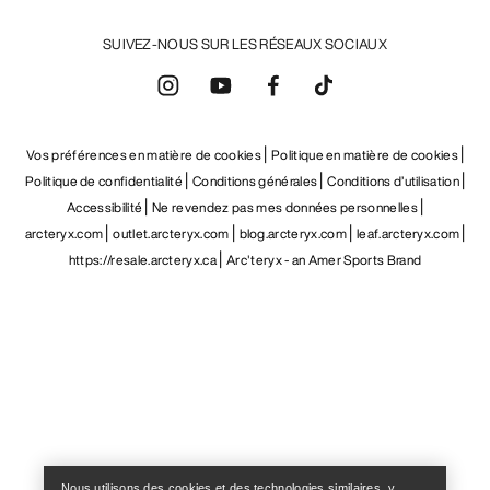
SUIVEZ-NOUS SUR LES RÉSEAUX SOCIAUX
Vos préférences en matière de cookies
Politique en matière de cookies
Politique de confidentialité
Conditions générales
Conditions d’utilisation
Accessibilité
Ne revendez pas mes données personnelles
arcteryx.com
outlet.arcteryx.com
blog.arcteryx.com
leaf.arcteryx.com
https://resale.arcteryx.ca
Arc'teryx - an Amer Sports Brand
Help
Nous utilisons des cookies et des technologies similaires, y