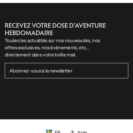
Appli Android
Appli iOS
SUIVEZ-NOUS SUR LES RÉSEAUX SOCIAUX
Vos préférences en matière de cookies
Politique en matière de cookies
Politique de confidentialité
Conditions générales
Conditions d’utilisation
Accessibilité
Ne revendez pas mes données personnelles
arcteryx.com
outlet.arcteryx.com
blog.arcteryx.com
leaf.arcteryx.com
https://resale.arcteryx.ca
Arc'teryx - an Amer Sports Brand