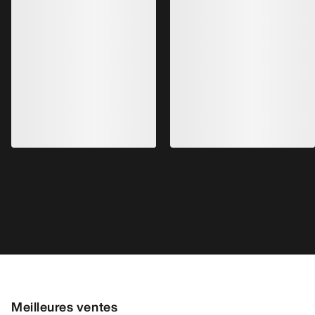
Chaussure Kragg Homme
Chaussure Norvan
Chaussure à enfiler pour les marches
Chaussure adaptable
d’approche rapides
courses de trail en
1 799,00 SEK
distance
1 999,00 SEK
629,65 SEK
-
899,50 SEK