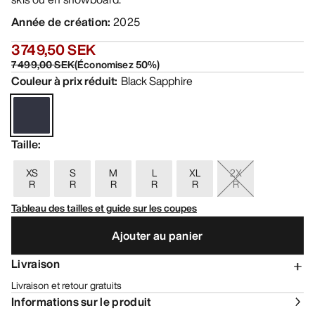
Année de création
:
2025
3 749,50 SEK
7 499,00 SEK
(
Économisez
50
%)
Couleur à prix réduit
:
Black Sapphire
Taille
:
XS
S
M
L
XL
2X
R
R
R
R
R
R
Tableau des tailles et guide sur les coupes
Ajouter au panier
Livraison
Livraison et retour gratuits
Informations sur le produit