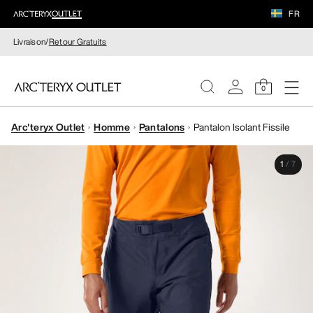
FR
Livraison/
Retour Gratuits
0
Arc'teryx Outlet
Homme
Pantalons
Pantalon Isolant Fissile
FEMME
1
/
7
HOMME