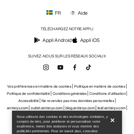
FR
Aide
TÉLÉCHARGEZ NOTRE APPLI
Appli Android
Appli iOS
SUIVEZ-NOUS SUR LES RÉSEAUX SOCIAUX
Vos préférences en matière de cookies
Politique en matière de cookies
Politique de confidentialité
Conditions générales
Conditions d’utilisation
Accessibilité
Ne revendez pas mes données personnelles
Help
arcteryx.com
outlet.arcteryx.com
blog.arcteryx.com
leaf.arcteryx.com
https://resale.arcteryx.ca
Arc'teryx - an Amer Sports Brand
Nous utilisons des cookies et des technologies similaires, y
compris de tiers, pour améliorer et personnaliser votre
expérience, mener des analyses et vous montrer des
publicités pertinentes. Pour en savoir plus, consultez