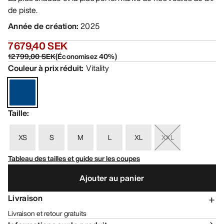
de piste.
Année de création
:
2025
7 679,40 SEK
12 799,00 SEK
(
Économisez
40
%)
Couleur à prix réduit
:
Vitality
Taille
:
XS
S
M
L
XL
XXL
Tableau des tailles et guide sur les coupes
Ajouter au panier
Livraison
Livraison et retour gratuits