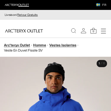
FR
Livraison/
Retour Gratuits
0
Arc'teryx Outlet
Homme
Vestes Isolantes
FEMME
Veste En Duvet Fissile SV
HOMME
1
/
11