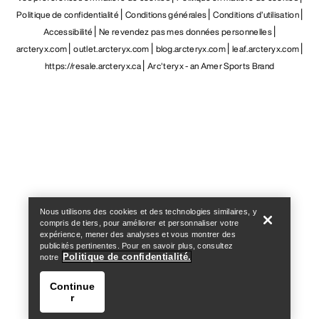
Politique de confidentialité
Conditions générales
Conditions d’utilisation
Accessibilité
Ne revendez pas mes données personnelles
arcteryx.com
outlet.arcteryx.com
blog.arcteryx.com
leaf.arcteryx.com
https://resale.arcteryx.ca
Arc'teryx - an Amer Sports Brand
Help
Nous utilisons des cookies et des technologies similaires, y
compris de tiers, pour améliorer et personnaliser votre
expérience, mener des analyses et vous montrer des
publicités pertinentes. Pour en savoir plus, consultez
Politique de confidentialité.
notre
Continue
r