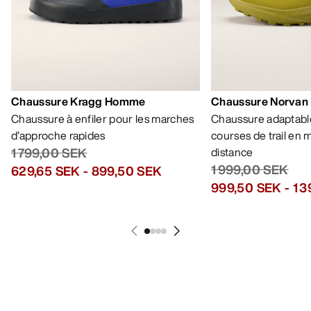
Chaussure Kragg Homme
Chaussure Norvan
Chaussure à enfiler pour les marches
Chaussure adaptable
d’approche rapides
courses de trail en
1 799,00 SEK
distance
1 999,00 SEK
629,65 SEK
-
899,50 SEK
999,50 SEK
-
1 