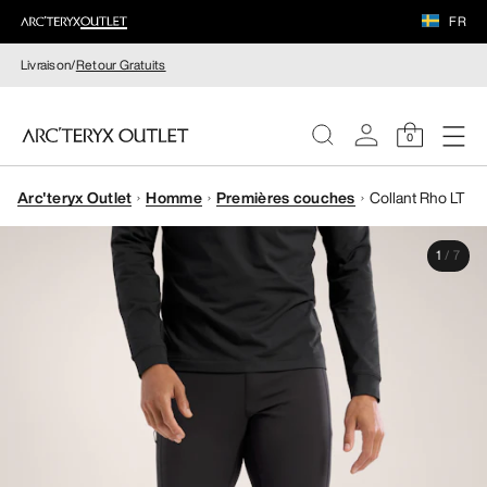
FR
Livraison/
Retour Gratuits
0
Arc'teryx Outlet
Homme
Premières couches
Collant Rho LT
FEMME
1
/
7
HOMME