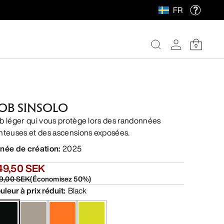
FR
0
OB SINSOLO
b léger qui vous protège lors des randonnées
nteuses et des ascensions exposées.
née de création
:
2025
49,50 SEK
9,00 SEK
(
Économisez
50
%)
uleur à prix réduit
:
Black