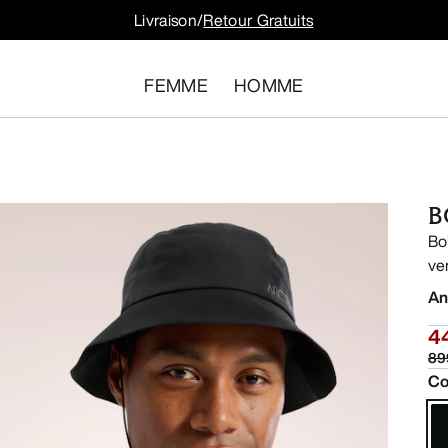
Livraison/
Retour Gratuits
FEMME
HOMME
B
Bo
ve
An
4
89
Co