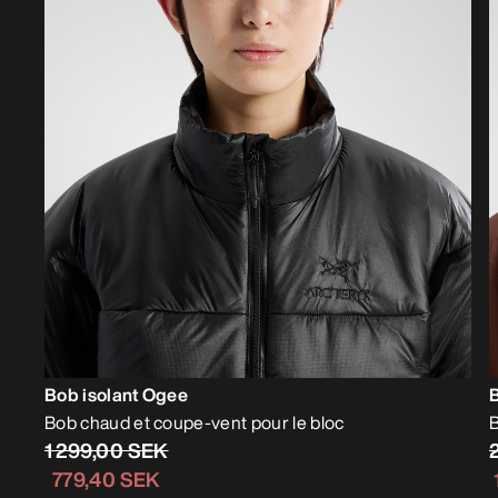
Bob isolant Ogee
Bob chaud et coupe-vent pour le bloc
B
1 299,00 SEK
779,40 SEK