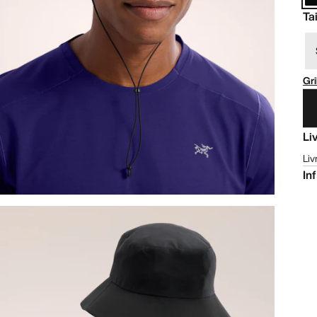
Tai
Gri
Li
Liv
In