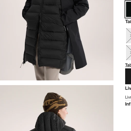
Tai
Tab
Li
Liv
In