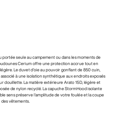
 ou portée seule au campement ou dans les moments de
doudounes Cerium offre une protection accrue tout en
égère. Le duvet d’oie au pouvoir gonflant de 850 cuin,
t associé à une isolation synthétique aux endroits exposés
ur douillette. La matière extérieure Arato 15D, légère et
posée de nylon recyclé. La capuche StormHood isolante
ouble sens préserve l’amplitude de votre foulée et la coupe
on des vêtements.