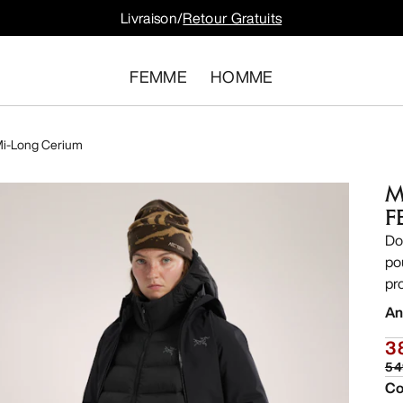
Livraison/
Retour Gratuits
FEMME
HOMME
i-Long Cerium
M
F
Do
po
pr
An
3
5 
Co