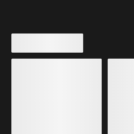
Vous aimerez peut-être aussi
Manteau long Liatris Femme
Shell de randonnée en GORE-TEX qui descend sous
M
les genoux
v
8 499,00 SEK
5 099,40 SEK
-
5 949,30 SEK
Meilleures ventes