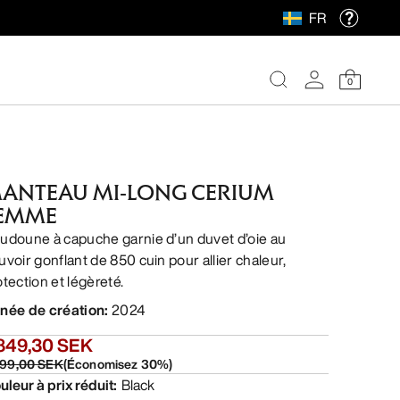
FR
0
ANTEAU MI-LONG CERIUM
EMME
udoune à capuche garnie d’un duvet d’oie au
uvoir gonflant de 850 cuin pour allier chaleur,
otection et légèreté.
née de création
:
2024
 849,30 SEK
499,00 SEK
(
Économisez
30
%)
uleur à prix réduit
:
Black