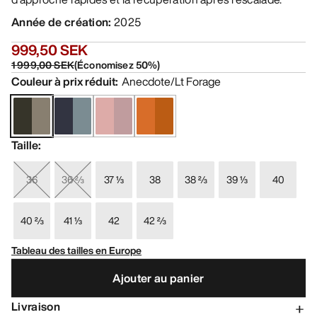
Année de création
:
2025
999,50 SEK
1 999,00 SEK
(
Économisez
50
%)
Couleur à prix réduit
:
Anecdote/Lt Forage
Taille
:
36
36 ⅔
37 ⅓
38
38 ⅔
39 ⅓
40
40 ⅔
41 ⅓
42
42 ⅔
Tableau des tailles en Europe
Ajouter au panier
Livraison