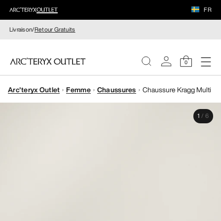
FR
Livraison/
Retour Gratuits
0
Arc'teryx Outlet
Femme
Chaussures
Chaussure Kragg Multi
FEMME
1
/
6
HOMME