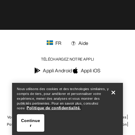
FR
Aide
TÉLÉCHARGEZ NOTRE APPLI
Appli Android
Appli iOS
Help
SUIVEZ-NOUS SUR LES RÉSEAUX SOCIAUX
Nous utilisons des cookies et des technologies similaires, y
compris de tiers, pour améliorer et personnaliser votre
expérience, mener des analyses et vous montrer des
publicités pertinentes. Pour en savoir plus, consultez
Politique de confidentialité.
notre
Vos préférences en matière de cookies
Politique en matière de cookies
Continue
Politique de confidentialité
Conditions générales
Conditions d’utilisation
r
Accessibilité
Ne revendez pas mes données personnelles