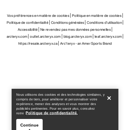
Vos préférences en matière de cookies
Politique en matière de cookies
Politique de confidentialité
Conditions générales
Conditions d’utilisation
Accessibilité
Ne revendez pas mes données personnelles
arcteryx.com
outlet.arcteryx.com
blog.arcteryx.com
leaf.arcteryx.com
https://resale.arcteryx.ca
Arc'teryx - an Amer Sports Brand
Help
Nous utilisons des cookies et des technologies similaires, y
compris de tiers, pour améliorer et personnaliser votre
expérience, mener des analyses et vous montrer des
publicités pertinentes. Pour en savoir plus, consultez
Politique de confidentialité.
notre
Continue
r