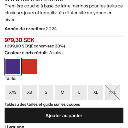
Première couche à base de laine mérinos pour les treks de
plusieurs jours et les activités d’intensité moyenne en
hiver.
Année de création
:
2024
979,30 SEK
1 399,00 SEK
(
Économisez
30
%)
Couleur à prix réduit
:
Azalea
Taille
:
XXS
XS
S
M
L
XL
XXL
Tableau des tailles et guide sur les coupes
Ajouter au panier
Livraison