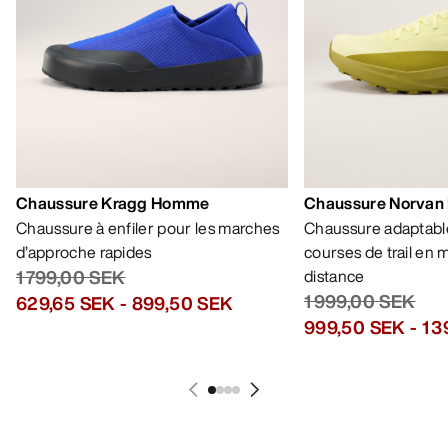
Chaussure Kragg Homme
Chaussure Norvan
Chaussure à enfiler pour les marches
Chaussure adaptable
d’approche rapides
courses de trail en
1 799,00 SEK
distance
1 999,00 SEK
629,65 SEK
-
899,50 SEK
999,50 SEK
-
1 