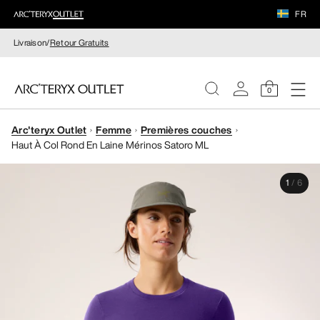
FR
Livraison/
Retour Gratuits
0
Arc'teryx Outlet
Femme
Premières couches
FEMME
Haut À Col Rond En Laine Mérinos Satoro ML
HOMME
1
/
6