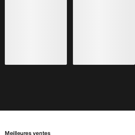
Chaussure Kragg Homme
Chaussure Norvan
Chaussure à enfiler pour les marches
Chaussure adaptable
d’approche rapides
courses de trail en
1 799,00 SEK
distance
1 999,00 SEK
629,65 SEK
-
899,50 SEK