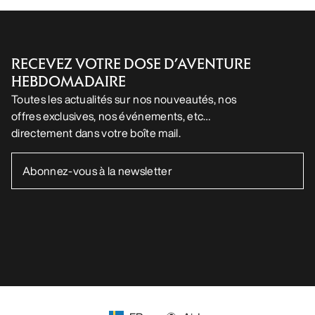
Appli Android
Appli iOS
SUIVEZ-NOUS SUR LES RÉSEAUX SOCIAUX
Vos préférences en matière de cookies
Politique en matière de cookies
Politique de confidentialité
Conditions générales
Conditions d’utilisation
Accessibilité
Ne revendez pas mes données personnelles
arcteryx.com
outlet.arcteryx.com
blog.arcteryx.com
leaf.arcteryx.com
https://resale.arcteryx.ca
Arc'teryx - an Amer Sports Brand