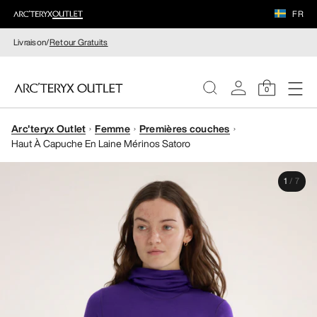
FR
Livraison/
Retour Gratuits
0
Arc'teryx Outlet
Femme
Premières couches
FEMME
Haut À Capuche En Laine Mérinos Satoro
HOMME
1
/
7