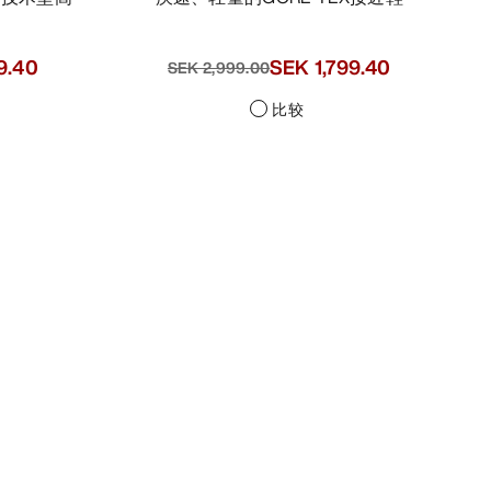
-
SEK 1,499.50
-
SEK 2,999.00
SEK 1,799.40
比较