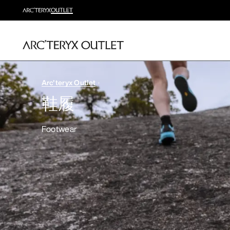
Arc'teryx Outlet
鞋履
Footwear