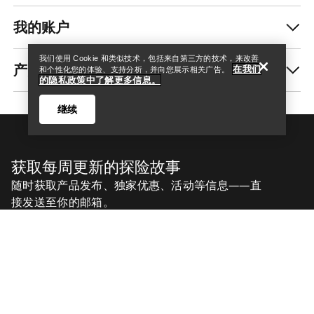
我的账户
我们使用 Cookie 和类似技术，包括来自第三方的技术，来改善
产品养护和修复
在我们
和个性化您的体验、支持分析，并向您展示相关广告。
的隐私政策中了解更多信息。
继续
获取每周更新的探险故事
随时获取产品发布、独家优惠、活动等信息——直
接发送至你的邮箱。
Help