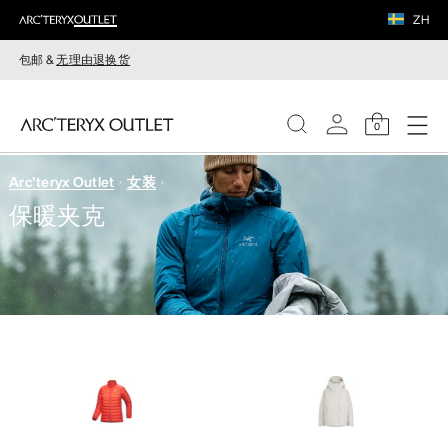
ZH
包邮 &
无理由退换货
0
Arc'teryx Outlet
女装
女装
保暖夹克
男装