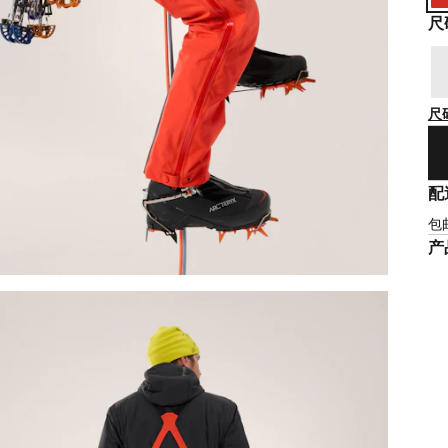
尺
尺
配
包
产