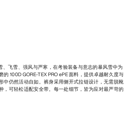
裤可抵御冰雪、飞雪、强风与严寒，在考验装备与意志的暴风雪中为
00D GORE-TEX PRO ePE 面料，提供卓越耐久度与
形中仍然活动自如。裤身采用侧开式拉链设计，无需脱靴
肿，可轻松适配安全带。每一处细节，皆为应对最严苛的