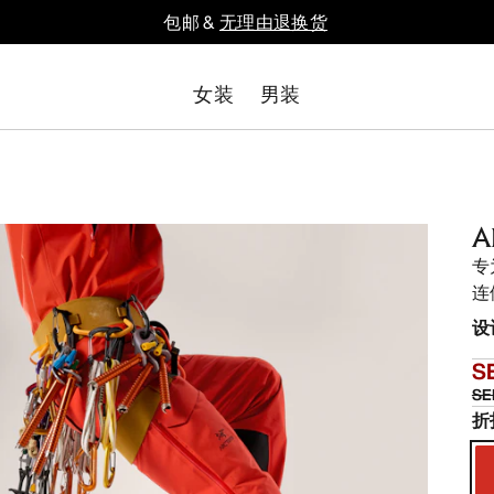
包邮 &
无理由退换货
女装
男装
A
专
连
设
S
SE
折