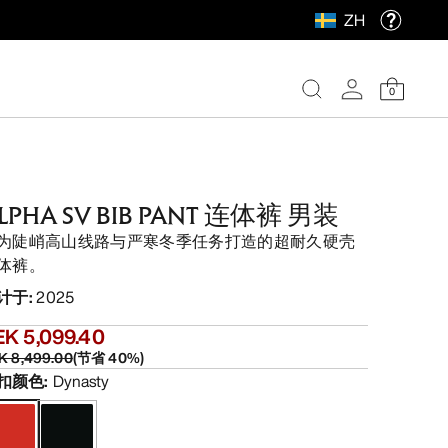
ZH
0
LPHA SV BIB PANT 连体裤 男装
为陡峭高山线路与严寒冬季任务打造的超耐久硬壳
体裤。
计于
:
2025
EK 5,099.40
K 8,499.00
(
节省
40
%)
扣颜色
:
Dynasty