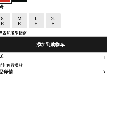
码
:
S
M
L
XL
R
R
R
R
码表和版型指南
添加到购物车
送
邮和免费退货
品详情