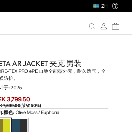
ZH
0
ETA AR JACKET 夹克 男装
ORE-TEX PRO ePE 山地全能型外壳，耐久透气，全
候防护。
计于
:
2025
EK 3,799.50
K 7,599.00
(
节省
50
%)
扣颜色
:
Olive Moss / Euphoria