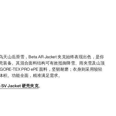
岳滑雪，Beta AR Jacket 夹克始终表现出色，是你
壳装备。其混合面料结构可有效抵御降雪、雨夹雪及山顶
RE-TEX PRO ePE 面料，坚韧耐磨；衣身则采用较轻
体积。功能全面，精准满足需求。
a SV Jacket 硬壳夹克
。