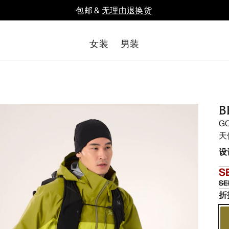
包邮 &
无理由退换货
女装
男装
B
G
天
设
S
SE
折