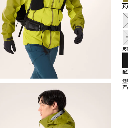
尺
尺
配
包
产