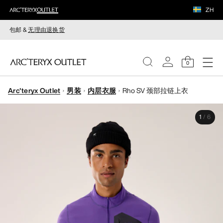
ZH
包邮 &
无理由退换货
0
Arc'teryx Outlet
男装
内层衣服
Rho SV 颈部拉链上衣
女装
1
/
6
男装