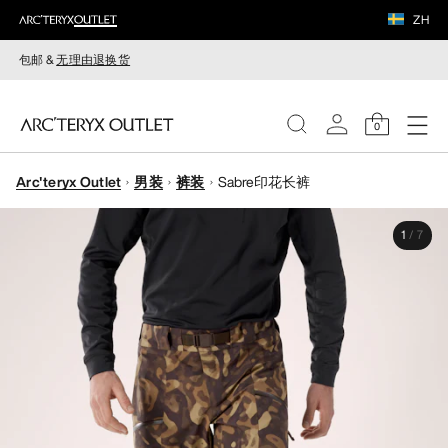
ZH
包邮 &
无理由退换货
0
Arc'teryx Outlet
男装
裤装
Sabre印花长裤
女装
1
/
7
男装