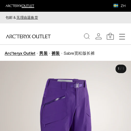
ZH
包邮 &
无理由退换货
0
Arc'teryx Outlet
男装
裤装
Sabre宽松版长裤
女装
1
/
1
男装