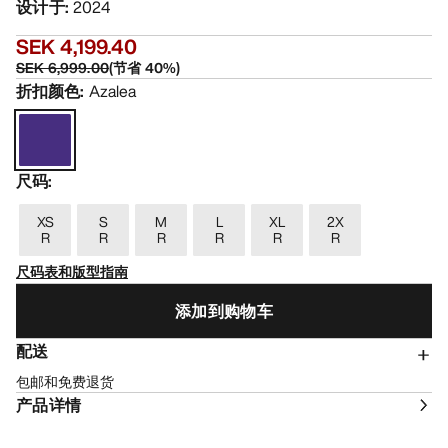
设计于
:
2024
SEK 4,199.40
SEK 6,999.00
(
节省
40
%)
折扣颜色
:
Azalea
尺码
:
XS
S
M
L
XL
2X
R
R
R
R
R
R
尺码表和版型指南
添加到购物车
配送
包邮和免费退货
产品详情