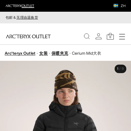
ZH
包邮 &
无理由退换货
0
Arc'teryx Outlet
女装
保暖夹克
Cerium Mid大衣
女装
1
/
9
男装