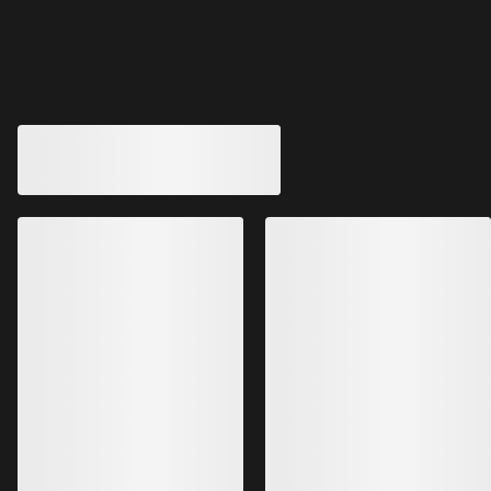
您可能也喜欢
Patera派克大衣 女装
Liatris长款大衣 女
羽绒棉羽GORE-TEX派克大衣
长及膝盖以下的GOR
SEK 9,599.00
SEK 8,499.00
SEK 6,719.30
SEK 5,099.40
-
S