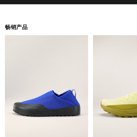
适合快速接近时穿着的套穿式鞋履
适应各类环境的长
SEK 1,799.00
SEK 1,999.00
SEK 629.65
-
SEK 899.50
SEK 999.50
-
SE
帮助中心
我的账户
产品养护和修复