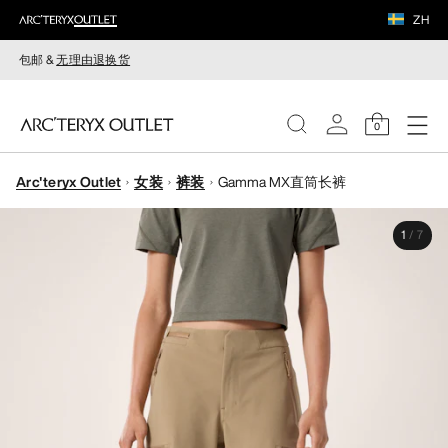
ZH
包邮 &
无理由退换货
0
Arc'teryx Outlet
女装
裤装
Gamma MX直筒长裤
女装
1
/
7
男装