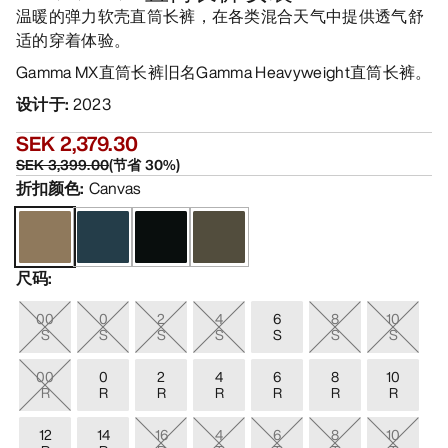
温暖的弹力软壳直筒长裤，在各类混合天气中提供透气舒
适的穿着体验。
Gamma MX直筒长裤旧名Gamma Heavyweight直筒长裤。
设计于
:
2023
SEK 2,379.30
SEK 3,399.00
(
节省
30
%)
折扣颜色
:
Canvas
尺码
:
00
0
2
4
6
8
10
S
S
S
S
S
S
S
00
0
2
4
6
8
10
R
R
R
R
R
R
R
12
14
16
4
6
8
10