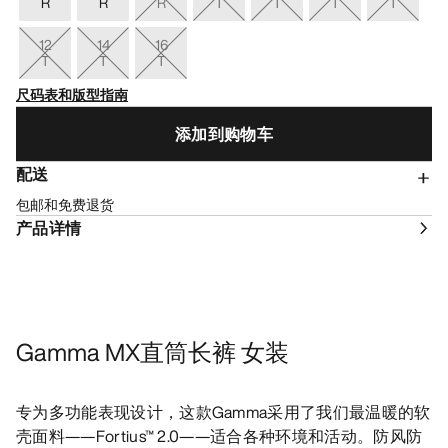
R
R
R
T
T
T
T
12
14
16
T
T
T
尺码表和版型指南
添加到购物车
配送
包邮和免费退货
产品详情
Gamma MX直筒长裤 女装
专为多功能表现设计，这款Gamma采用了我们最温暖的软
壳面料——Fortius™ 2.0——适合各种环境和活动。防风防