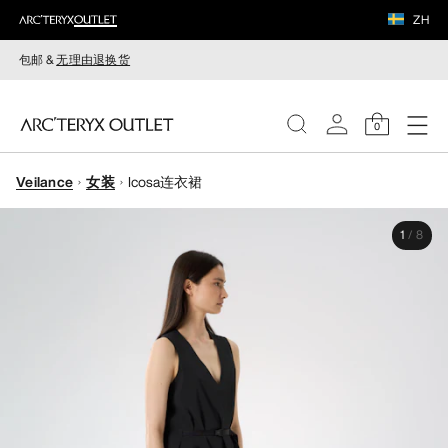
ZH
包邮 &
无理由退换货
0
Veilance
女装
Icosa连衣裙
女装
1
/
8
男装