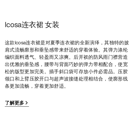
Icosa连衣裙 女装
这款Icosa连衣裙是对夏季连衣裙的全新演绎，其独特的披
肩式流畅廓形和垂坠感带来舒适的穿着体验。其弹力涤纶
编织面料透气、轻盈而又凉爽。后开衩的防风雨门襟营造
出优雅的垂坠感，腰带与背面巧妙的弹力带相配合，使宽
松的版型更加完美。插手斜口袋可存放小件必需品。压胶
领口和上臂压胶开口与超声波接缝处理相结合，使廓形线
条更加流畅，穿着更加舒适。
了解更多