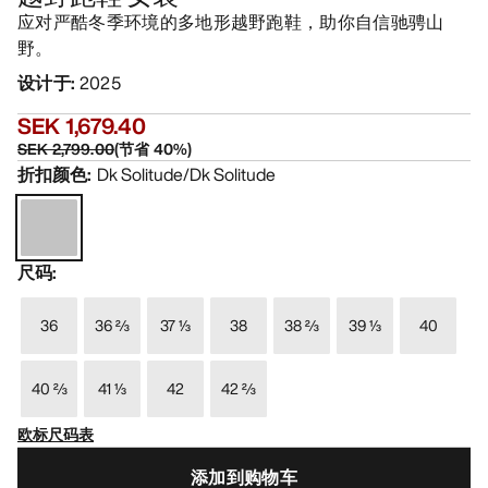
应对严酷冬季环境的多地形越野跑鞋，助你自信驰骋山
野。
设计于
:
2025
SEK 1,679.40
SEK 2,799.00
(
节省
40
%)
折扣颜色
:
Dk Solitude/Dk Solitude
尺码
:
36
36 ⅔
37 ⅓
38
38 ⅔
39 ⅓
40
40 ⅔
41 ⅓
42
42 ⅔
欧标尺码表
添加到购物车