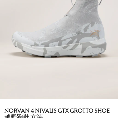
NORVAN 4 NIVALIS GTX GROTTO SHOE
越野跑鞋 女装