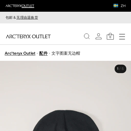
ZH
包邮 &
无理由退换货
0
Arc'teryx Outlet
配件
文字图案无边帽
女装
1
/
5
男装