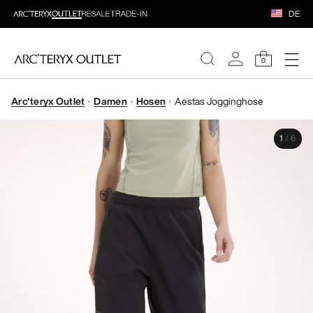
DE
0
Arc'teryx Outlet
Damen
Hosen
Aestas Jogginghose
DAMEN
1
/
6
HERREN