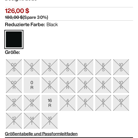
126,00 $
180,00 $
(
Spare
30
%)
Reduzierte Farbe
:
Black
Größe
:
00
0
2
4
6
8
10
S
S
S
S
S
S
S
00
0
2
4
6
8
10
R
R
R
R
R
R
R
12
14
16
4
6
8
10
R
R
R
T
T
T
T
12
14
16
T
T
T
Größentabelle und Passformleitfaden