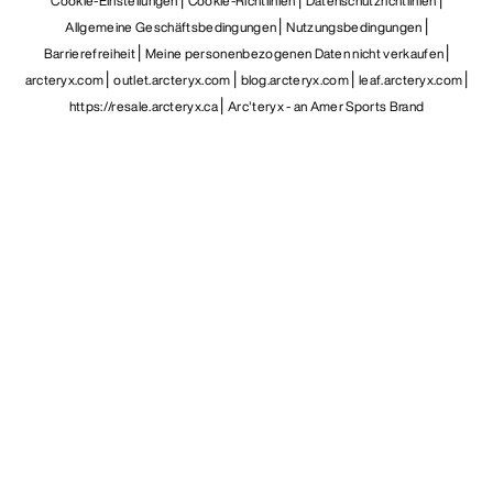
Cookie-Einstellungen
Cookie-Richtlinien
Datenschutzrichtlinien
Allgemeine Geschäftsbedingungen
Nutzungsbedingungen
Barrierefreiheit
Meine personenbezogenen Daten nicht verkaufen
arcteryx.com
outlet.arcteryx.com
blog.arcteryx.com
leaf.arcteryx.com
https://resale.arcteryx.ca
Arc'teryx - an Amer Sports Brand