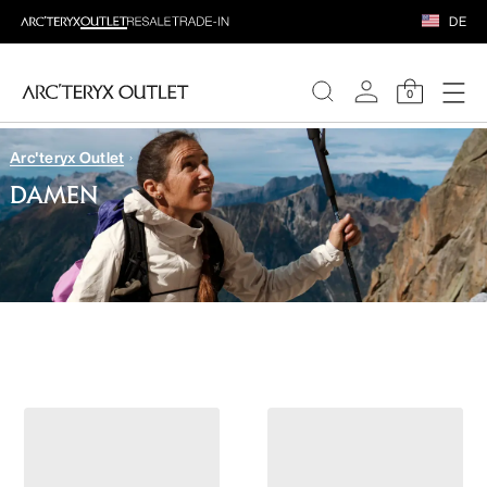
DE
0
Arc'teryx Outlet
DAMEN
DAMEN
HERREN