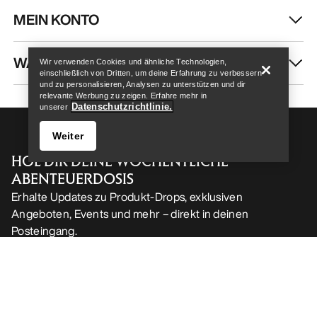
MEIN KONTO
Help
WASCHEN & REPARATUR
Wir verwenden Cookies und ähnliche Technologien,
einschließlich von Dritten, um deine Erfahrung zu verbessern
und zu personalisieren, Analysen zu unterstützen und dir
relevante Werbung zu zeigen. Erfahre mehr in
Datenschutzrichtlinie.
unserer
Weiter
HOL DIR DEINE WÖCHENTLICHE
ABENTEUERDOSIS
Erhalte Updates zu Produkt-Drops, exklusiven
Angeboten, Events und mehr – direkt in deinen
Posteingang.
Help