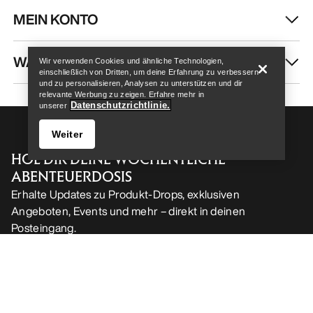
MEIN KONTO
Help
WASCHEN & REPARATUR
Wir verwenden Cookies und ähnliche Technologien,
einschließlich von Dritten, um deine Erfahrung zu verbessern
und zu personalisieren, Analysen zu unterstützen und dir
relevante Werbung zu zeigen. Erfahre mehr in
Datenschutzrichtlinie.
unserer
Weiter
HOL DIR DEINE WÖCHENTLICHE
ABENTEUERDOSIS
Erhalte Updates zu Produkt-Drops, exklusiven
Angeboten, Events und mehr – direkt in deinen
Posteingang.
Help