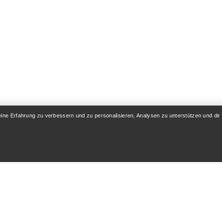
eine Erfahrung zu verbessern und zu personalisieren, Analysen zu unterstützen und dir
KONTO
WASCHEN & REPA
& Lieferung
Produktpflege