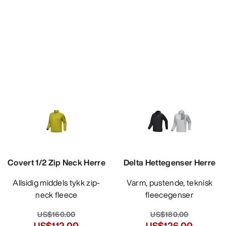
Covert 1/2 Zip Neck Herre
Delta Hettegenser Herre
Allsidig middels tykk zip-
Varm, pustende, teknisk
neck fleece
fleecegenser
US$160.00
US$180.00
US$112.00
US$126.00