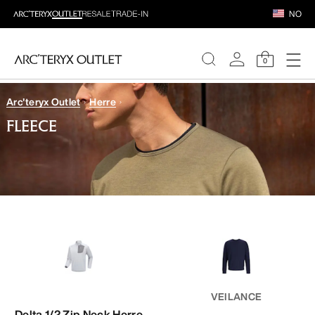
NO
0
Arc'teryx Outlet
Herre
DAMER
FLEECE
HERRER
VEILANCE
Delta 1/2 Zip Neck Herre