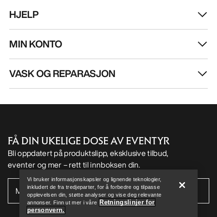
HJELP
MIN KONTO
VASK OG REPARASJON
FÅ DIN UKELIGE DOSE AV EVENTYR
Bli oppdatert på produktslipp, eksklusive tilbud,
eventer og mer – rett til innboksen din.
Help
Vi bruker informasjonskapsler og lignende teknologier,
inkludert de fra tredjeparter, for å forbedre og tilpasse
opplevelsen din, støtte analyser og vise deg relevante
Retningslinjer for
annonser. Finn ut mer i våre
personvern.