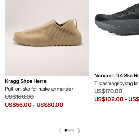
Norvan LD 4 Sko H
Kragg Shoe Herre
Tilpasningsdyktig l
Pull-on-sko for raske anmarsjer
US$170.00
US$160.00
US$102.00
-
US$
US$56.00
-
US$80.00