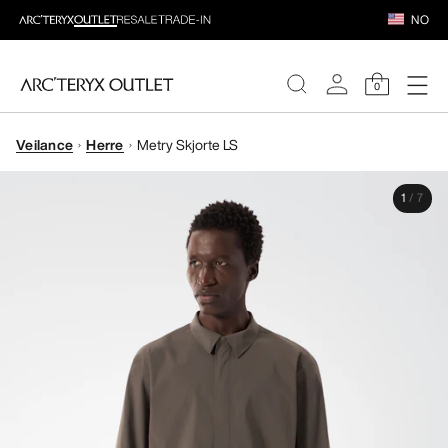
NO
0
Veilance
Herre
Metry Skjorte LS
DAMER
1
/
7
HERRER