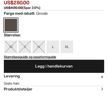
US$280.00
US$400.00
(
Spar
30
%)
Farge med rabatt
:
Gnosis
Størrelse
:
XS
S
M
L
XL
Størrelsesguide og passformguide
Legg i handlekurven
Levering
Gratis frakt
Produktdetaljer