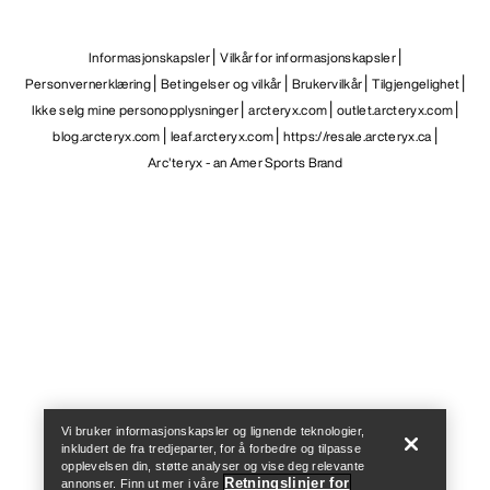
Informasjonskapsler
Vilkår for informasjonskapsler
Personvernerklæring
Betingelser og vilkår
Brukervilkår
Tilgjengelighet
Ikke selg mine personopplysninger
arcteryx.com
outlet.arcteryx.com
blog.arcteryx.com
leaf.arcteryx.com
https://resale.arcteryx.ca
Arc'teryx - an Amer Sports Brand
Help
Vi bruker informasjonskapsler og lignende teknologier,
inkludert de fra tredjeparter, for å forbedre og tilpasse
opplevelsen din, støtte analyser og vise deg relevante
Retningslinjer for
annonser. Finn ut mer i våre