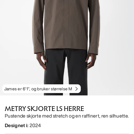
James er 6'1", og bruker størrelse M
METRY SKJORTE LS HERRE
Pustende skjorte med stretch og en raffinert, ren silhuette.
Designet i
:
2024