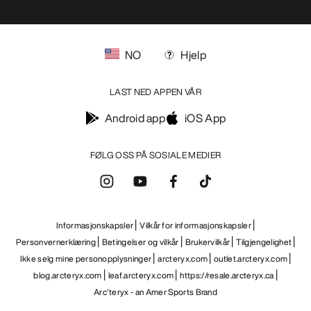
NO
Hjelp
LAST NED APPEN VÅR
Android app
iOS App
FØLG OSS PÅ SOSIALE MEDIER
Informasjonskapsler
Vilkår for informasjonskapsler
Personvernerklæring
Betingelser og vilkår
Brukervilkår
Tilgjengelighet
Ikke selg mine personopplysninger
arcteryx.com
outlet.arcteryx.com
blog.arcteryx.com
leaf.arcteryx.com
https://resale.arcteryx.ca
Arc'teryx - an Amer Sports Brand