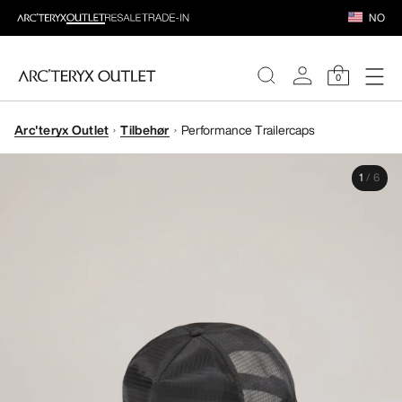
NO
0
Arc'teryx Outlet
Tilbehør
Performance Trailercaps
DAMER
1
/
6
HERRER