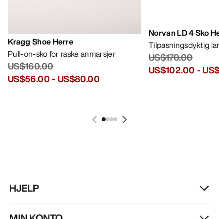
Norvan LD 4 Sko H
Kragg Shoe Herre
Tilpasningsdyktig l
Pull-on-sko for raske anmarsjer
US$170.00
US$160.00
US$102.00
-
US$
US$56.00
-
US$80.00
HJELP
MIN KONTO