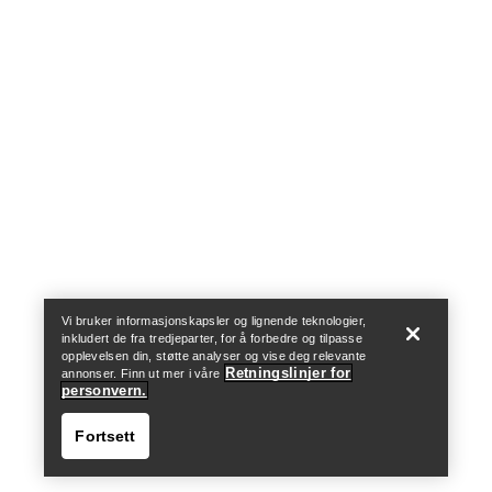
Help
Vi bruker informasjonskapsler og lignende teknologier,
inkludert de fra tredjeparter, for å forbedre og tilpasse
opplevelsen din, støtte analyser og vise deg relevante
Retningslinjer for
annonser. Finn ut mer i våre
personvern.
Fortsett