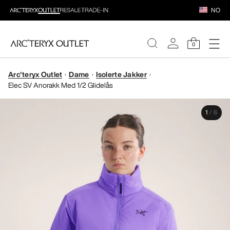
NO
0
Arc'teryx Outlet
Dame
Isolerte Jakker
DAMER
Elec SV Anorakk Med 1/2 Glidelås
HERRER
1
/
6