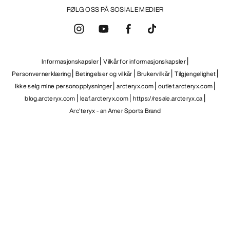
FØLG OSS PÅ SOSIALE MEDIER
Informasjonskapsler
Vilkår for informasjonskapsler
Personvernerklæring
Betingelser og vilkår
Brukervilkår
Tilgjengelighet
Ikke selg mine personopplysninger
arcteryx.com
outlet.arcteryx.com
blog.arcteryx.com
leaf.arcteryx.com
https://resale.arcteryx.ca
Arc'teryx - an Amer Sports Brand