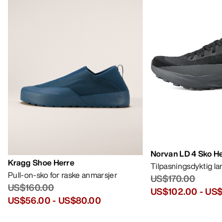
Norvan LD 4 Sko H
Kragg Shoe Herre
Tilpasningsdyktig l
Pull-on-sko for raske anmarsjer
US$170.00
US$160.00
US$102.00
-
US$
US$56.00
-
US$80.00