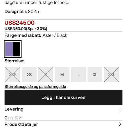
dagsturer under fuktige forhold.
Designet i
:
2025
US$245.00
US$350.00
(
Spar
30
%)
Farge med rabatt
:
Aster / Black
Størrelse
:
XXS
XS
S
M
L
XL
XXL
Størrelsesguide og passformguide
Legg i handlekurven
Levering
Gratis frakt
Produktdetaljer