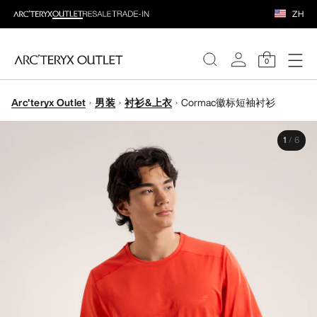
ZH
0
Arc'teryx Outlet
男装
衬衫&上衣
Cormac徽标短袖衬衫
女装
1
/
6
男装