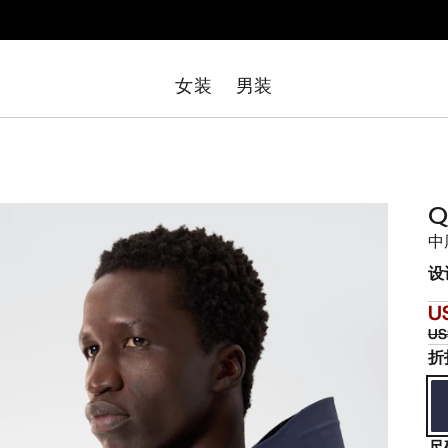
女装
男装
Q
中
设
U
US
折
尺