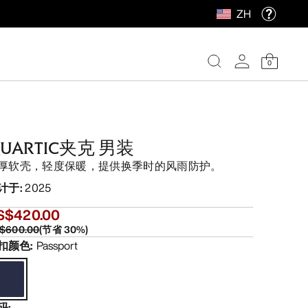
ZH
0
UARTIC夹克 男装
厚软壳，轻度保暖，提供换季时的风雨防护。
计于
:
2025
S$420.00
$600.00
(
节省
30
%)
扣颜色
:
Passport
码
: