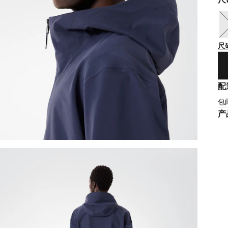
尺
配
包
产