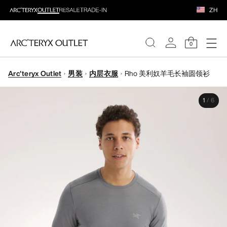
ZH
0
Arc'teryx Outlet
男装
内层衣服
Rho 美利奴羊毛长袖圆领衫
女装
1
/
6
男装