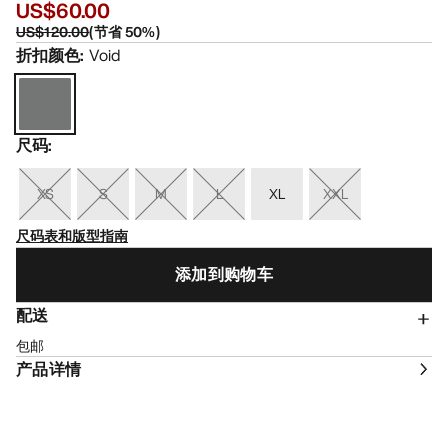
US$60.00
US$120.00
(
节省
50
%)
折扣颜色
:
Void
尺码
:
XS
S
M
L
XL
XXL
尺码表和版型指南
添加到购物车
配送
包邮
产品详情