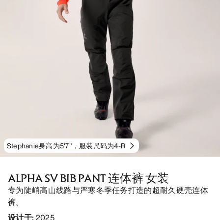
Stephanie身高为5'7"，服装尺码为4-R
ALPHA SV BIB PANT 连体裤 女装
专为陡峭高山线路与严寒冬季任务打造的超耐久硬壳连体
裤。
设计于
:
2025