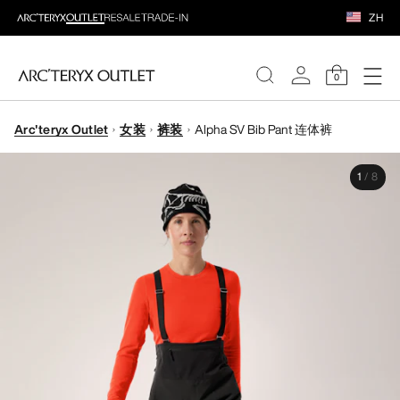
ZH
0
Arc'teryx Outlet
女装
裤装
Alpha SV Bib Pant 连体裤
女装
1
/
8
男装