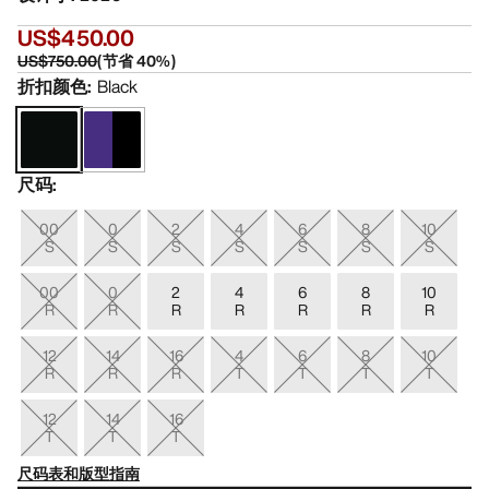
US$450.00
US$750.00
(
节省
40
%)
折扣颜色
:
Black
尺码
:
00
0
2
4
6
8
10
S
S
S
S
S
S
S
00
0
2
4
6
8
10
R
R
R
R
R
R
R
12
14
16
4
6
8
10
R
R
R
T
T
T
T
12
14
16
T
T
T
尺码表和版型指南