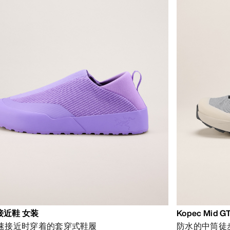
g接近鞋 女装
Kopec Mid 
速接近时穿着的套穿式鞋履
防水的中筒徒