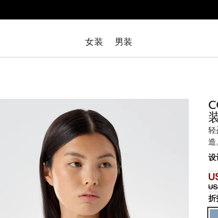
女装
男装
C
轻
造
设
U
US
折