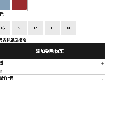
码
:
XS
S
M
L
XL
码表和版型指南
添加到购物车
送
邮
品详情