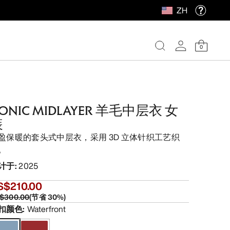
ZH
0
ONIC MIDLAYER 羊毛中层衣 女
装
盈保暖的套头式中层衣，采用 3D 立体针织工艺织
。
计于
:
2025
S$210.00
$300.00
(
节省
30
%)
扣颜色
:
Waterfront