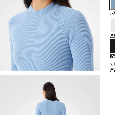
尺
尺
配
包
产