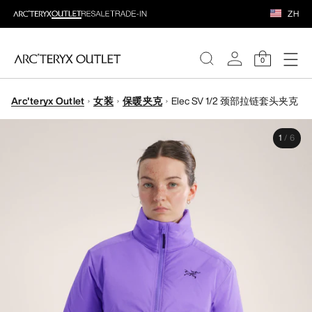
ZH
0
Arc'teryx Outlet
女装
保暖夹克
Elec SV 1/2 颈部拉链套头夹克
女装
1
/
6
男装