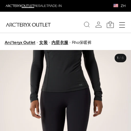
ZH
0
Arc'teryx Outlet
女装
内层衣服
Rho保暖裤
女装
1
/
6
男装