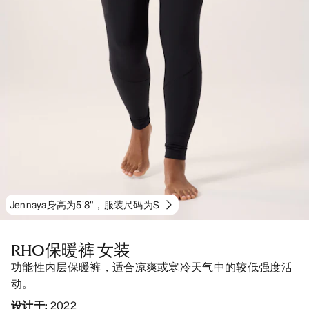
Jennaya身高为5'8"，服装尺码为S
RHO保暖裤 女装
功能性内层保暖裤，适合凉爽或寒冷天气中的较低强度活
动。
设计于
:
2022