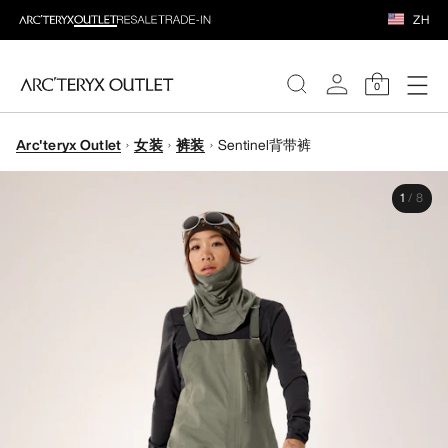
ZH
0
Arc'teryx Outlet
女装
裤装
Sentinel背带裤
女装
1
/
8
男装