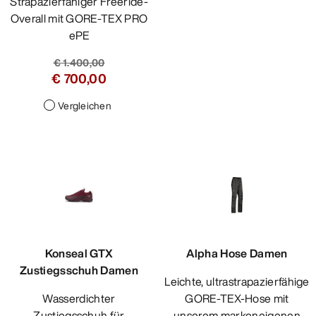
Strapazierfähiger Freeride-
Overall mit GORE-TEX PRO
ePE
€ 1.400,00
€ 700,00
Vergleichen
Konseal GTX
Alpha Hose Damen
Zustiegsschuh Damen
Leichte, ultrastrapazierfähige
Wasserdichter
GORE-TEX-Hose mit
Zustiegsschuh für
unserem markeneigenen