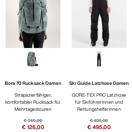
Bora 70 Rucksack Damen
Ski Guide Latzhose Damen
Strapazierfähiger,
GORE-TEX PRO Latzhose
komfortabler Rucksack für
für Skiführerinnen und
Mehrtagestouren
Rettungshelferinnen
€ 360,00
€ 825,00
€ 126,00
€ 495,00