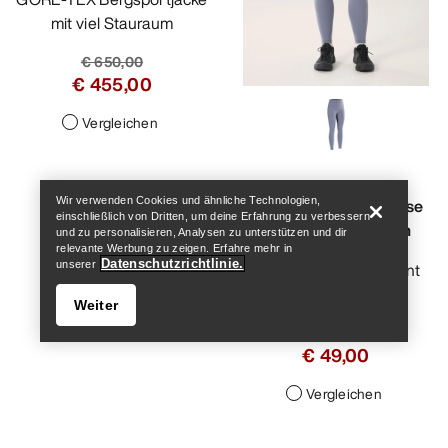
mit viel Stauraum
€ 650,00
€ 455,00
Vergleichen
Help
Wir verwenden Cookies und ähnliche Technologien,
Essent Warm High Rise
einschließlich von Dritten, um deine Erfahrung zu verbessern
Legging 26" Damen
und zu personalisieren, Analysen zu unterstützen und dir
relevante Werbung zu zeigen. Erfahre mehr in
Datenschutzrichtlinie.
unserer
Unsere wärmste Essent
Legging
Weiter
€ 140,00
€ 49,00
Vergleichen
Help