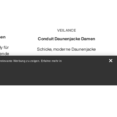
VEILANCE
men
Conduit Daunenjacke Damen
Schicke, moderne Daunenjacke
bende
 relevante Werbung zu zeigen. Erfahre mehr in
€ 280,00
-
€ 560,00
€ 800,00
0
Vergleichen