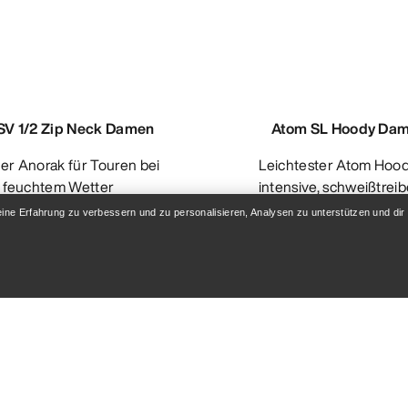
SV 1/2 Zip Neck Damen
Atom SL Hoody Da
Leichtester Atom Hoody für
feuchtem Wetter
intensive, schweißtrei
Aktivitäten
eine Erfahrung zu verbessern und zu personalisieren, Analysen zu unterstützen und dir
€ 245,00
€ 350,00
€ 182,0
€ 260,00
Vergleichen
Vergleichen