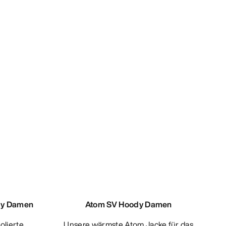
dy Damen
Atom SV Hoody Damen
Unsere wärmste Atom Jacke für das