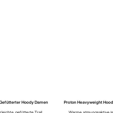
Gefütterter Hoody Damen
Proton Heavyweight Hoo
Warme, atmungsaktive isolierte