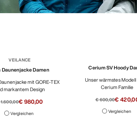
VEILANCE
Cerium SV Hoody D
ra Daunenjacke Damen
Unser wärmstes Modell in der
Cerium Familie
d markantem Design
€ 420,0
€ 600,00
€ 980,00
 1.400,00
Vergleichen
Vergleichen