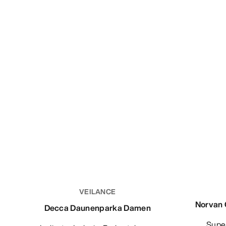
VEILANCE
Norvan 
Decca Daunenparka Damen
Superleichte, gefütterte Trail