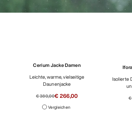
Cerium Jacke Damen
Ifo
Leichte, warme, vielseitige
Isolierte Daunenjacke mit GORE-TEX
Daunenjacke
un
€ 266,00
€ 380,00
€
Vergleichen