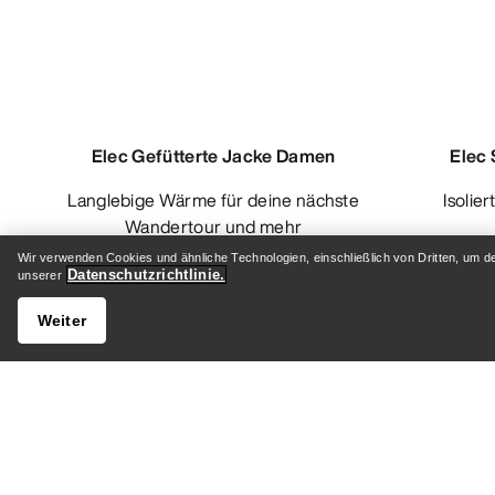
Elec Gefütterte Jacke Damen
Elec 
Langlebige Wärme für deine nächste
Isolierter Anorak für Touren bei
Wandertour und mehr
Wir verwenden Cookies und ähnliche Technologien, einschließlich von Dritten, um d
€ 196,00
€ 280,00
Datenschutzrichtlinie.
unserer
Vergleichen
Weiter