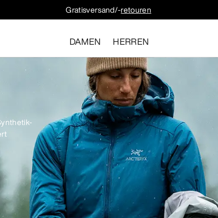
Gratisversand/-
retouren
DAMEN
HERREN
ynthetik-
ert