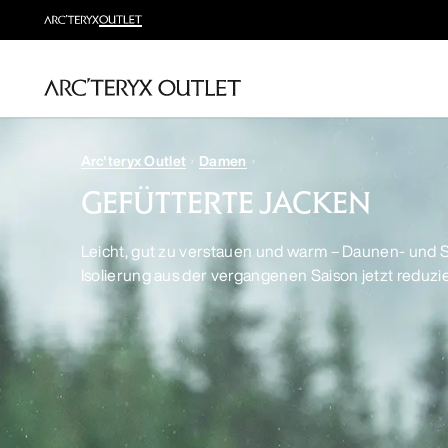
Arc'teryx Outlet
Damen
GEFÜTTERTE JACKEN
Leicht, gut zu verstauen und warm – Daunen- und S
Isolierung aus der vergangenen Saison jetzt reduzi