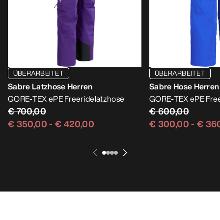
ÜBERARBEITET
ÜBERARBEITET
Sabre Latzhose Herren
Sabre Hose Herren
GORE-TEX ePE Freeridelatzhose
GORE-TEX ePE Fre
€ 700,00
€ 600,00
€ 350,00
-
€ 420,00
€ 300,00
-
€ 36