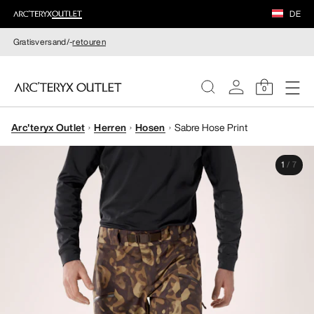
DE
Gratisversand/-
retouren
0
Arc'teryx Outlet
Herren
Hosen
Sabre Hose Print
DAMEN
1
/
7
HERREN