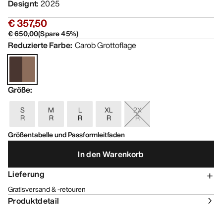
Designt
:
2025
€ 357,50
€ 650,00
(
Spare
45
%)
Reduzierte Farbe
:
Carob Grottoflage
Größe
:
S
M
L
XL
2X
R
R
R
R
R
Größentabelle und Passformleitfaden
In den Warenkorb
Lieferung
Gratisversand & -retouren
Produktdetail