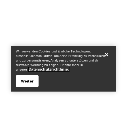
Help
Wir verwenden Cookies und ähnliche Technologien,
einschließlich von Dritten, um deine Erfahrung zu verbessern
und zu personalisieren, Analysen zu unterstützen und dir
relevante Werbung zu zeigen. Erfahre mehr in
Datenschutzrichtlinie.
unserer
Weiter
Help