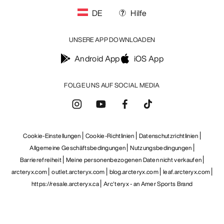
DE
Hilfe
UNSERE APP DOWNLOADEN
Android App
iOS App
FOLGE UNS AUF SOCIAL MEDIA
Cookie-Einstellungen
Cookie-Richtlinien
Datenschutzrichtlinien
Allgemeine Geschäftsbedingungen
Nutzungsbedingungen
Barrierefreiheit
Meine personenbezogenen Daten nicht verkaufen
arcteryx.com
outlet.arcteryx.com
blog.arcteryx.com
leaf.arcteryx.com
https://resale.arcteryx.ca
Arc'teryx - an Amer Sports Brand