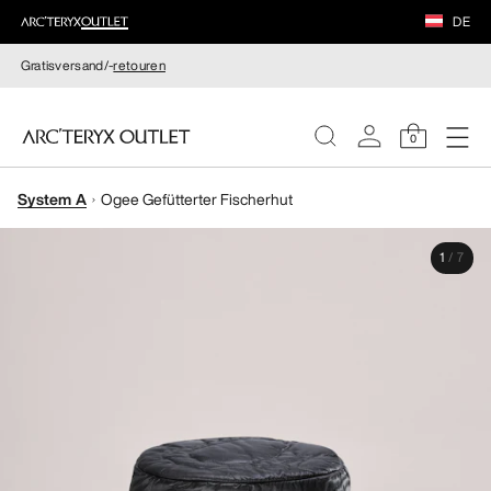
DE
Gratisversand/-
retouren
0
System A
Ogee Gefütterter Fischerhut
DAMEN
1
/
7
HERREN