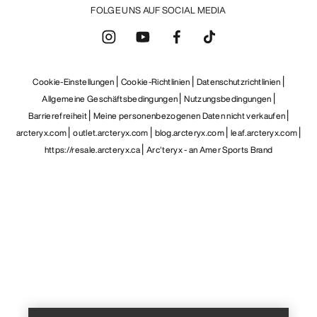
FOLGE UNS AUF SOCIAL MEDIA
Cookie-Einstellungen
Cookie-Richtlinien
Datenschutzrichtlinien
Allgemeine Geschäftsbedingungen
Nutzungsbedingungen
Barrierefreiheit
Meine personenbezogenen Daten nicht verkaufen
arcteryx.com
outlet.arcteryx.com
blog.arcteryx.com
leaf.arcteryx.com
https://resale.arcteryx.ca
Arc'teryx - an Amer Sports Brand
Help