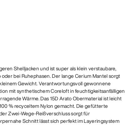
geren Shelljacken und ist super als klein verstaubare,
oder bei Ruhephasen. Der lange Cerium Mantel sorgt
 kleinem Gewicht. Verantwortungsvoll gewonnene
on mit synthetischem Coreloft in feuchtigkeitsanfälligen
rragende Wärme. Das 15D Arato Obermaterial ist leicht
 100 % recyceltem Nylon gemacht. Die gefütterte
der Zwei-Wege-Reißverschluss sorgt für
pernahe Schnitt lässt sich perfekt im Layeringsystem