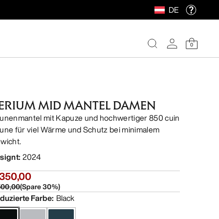
DE
0
ERIUM MID MANTEL DAMEN
unenmantel mit Kapuze und hochwertiger 850 cuin
une für viel Wärme und Schutz bei minimalem
wicht.
signt
:
2024
 350,00
500,00
(
Spare
30
%)
duzierte Farbe
:
Black