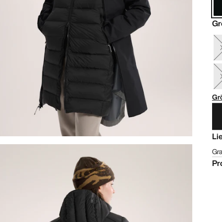
Gr
Gr
Li
Gra
Pr