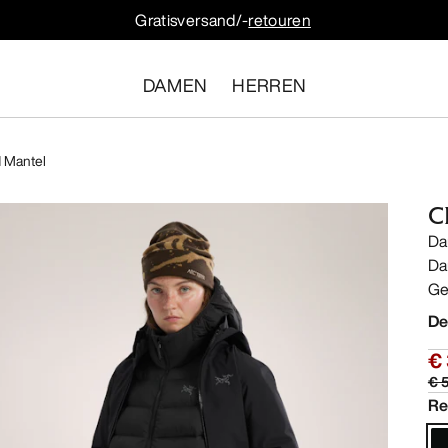
Gratisversand/-
retouren
DAMEN
HERREN
 Mantel
C
Da
Da
Ge
De
€
€ 
Re