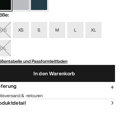
öße
:
XXS
XS
S
M
L
XL
XXL
ößentabelle und Passformleitfaden
In den Warenkorb
eferung
tisversand & -retouren
oduktdetail