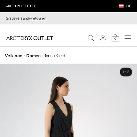
DE
Gratisversand/-
retouren
0
Veilance
Damen
Icosa Kleid
DAMEN
1
/
8
HERREN