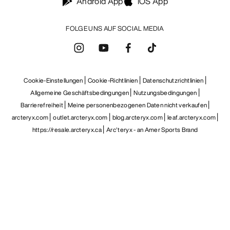
Android App
iOS App
FOLGE UNS AUF SOCIAL MEDIA
Cookie-Einstellungen
Cookie-Richtlinien
Datenschutzrichtlinien
Allgemeine Geschäftsbedingungen
Nutzungsbedingungen
Barrierefreiheit
Meine personenbezogenen Daten nicht verkaufen
arcteryx.com
outlet.arcteryx.com
blog.arcteryx.com
leaf.arcteryx.com
https://resale.arcteryx.ca
Arc'teryx - an Amer Sports Brand
Help