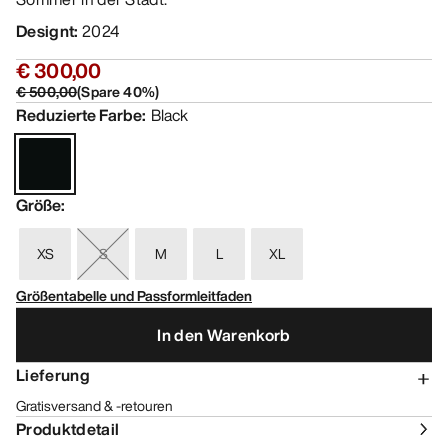
Designt
:
2024
€ 300,00
€ 500,00
(
Spare
40
%)
Reduzierte Farbe
:
Black
Größe
:
XS
S
M
L
XL
Größentabelle und Passformleitfaden
In den Warenkorb
Lieferung
Gratisversand & -retouren
Produktdetail