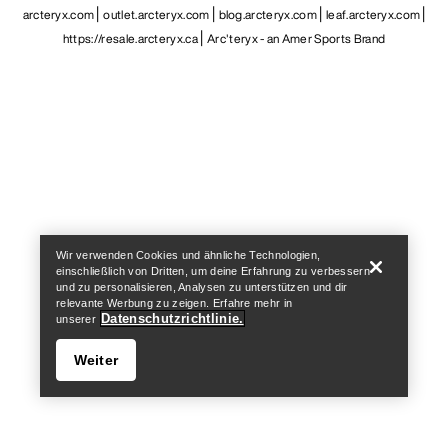
arcteryx.com
outlet.arcteryx.com
blog.arcteryx.com
leaf.arcteryx.com
https://resale.arcteryx.ca
Arc'teryx - an Amer Sports Brand
Help
Wir verwenden Cookies und ähnliche Technologien,
einschließlich von Dritten, um deine Erfahrung zu verbessern
und zu personalisieren, Analysen zu unterstützen und dir
relevante Werbung zu zeigen. Erfahre mehr in
Datenschutzrichtlinie.
unserer
Weiter