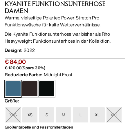
KYANITE FUNKTIONSUNTERHOSE
DAMEN
Warme, vielseitige Polartec Power Stretch Pro
Funktionswäsche für kalte Wetterverhältnisse.
Die Kyanite Funktionsunterhose war bisher als Rho
Heavyweight Funktionsunterhose in der Kollektion.
Designt
:
2022
€ 84,00
€ 120,00
(
Spare
30
%)
Reduzierte Farbe
:
Midnight Frost
Größe
:
XXS
XS
S
M
L
XL
XXL
Größentabelle und Passformleitfaden