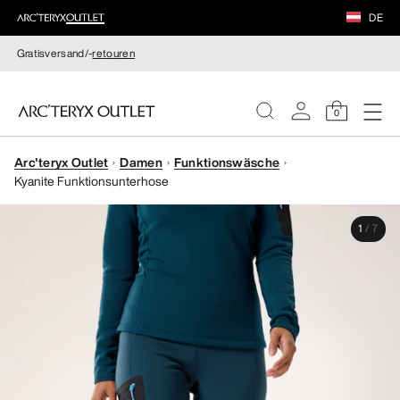
DE
Gratisversand/-
retouren
0
Arc'teryx Outlet
Damen
Funktionswäsche
DAMEN
Kyanite Funktionsunterhose
HERREN
1
/
7